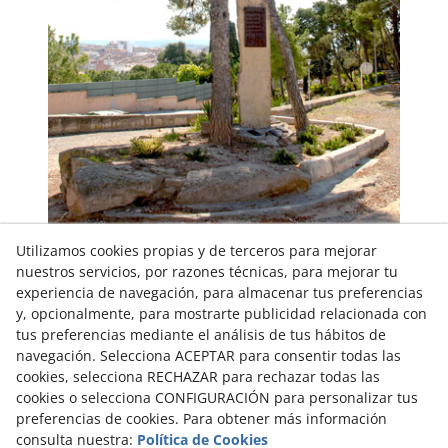
Utilizamos cookies propias y de terceros para mejorar
Els dies 28 i 29 d'abril de 1973 la ciutat de Tàrrega va acollir
nuestros servicios, por razones técnicas, para mejorar tu
la celebració de la XVI Assemblea d'Estudiosos de
experiencia de navegación, para almacenar tus preferencias
Catalunya. En record d'aquestes jornades es va voler deixar
empremta al parc amb l'erecció d'un monument que es va
y, opcionalmente, para mostrarte publicidad relacionada con
situar a l'entrada de la plaça de les Alzines, a tocar del
tus preferencias mediante el análisis de tus hábitos de
passeig de Simó Canet.
navegación. Selecciona ACEPTAR para consentir todas las
cookies, selecciona RECHAZAR para rechazar todas las
cookies o selecciona CONFIGURACIÓN para personalizar tus
preferencias de cookies. Para obtener más información
consulta nuestra:
Política de Cookies