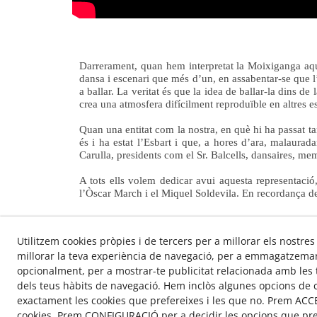
Darrerament, quan hem interpretat la Moixiganga aquí
dansa i escenari que més d’un, en assabentar-se que l
a ballar. La veritat és que la idea de ballar-la dins de
crea una atmosfera difícilment reproduïble en altres e
Quan una entitat com la nostra, en què hi ha passat ta
és i ha estat l’Esbart i que, a hores d’ara, malaurada
Carulla, presidents com el Sr. Balcells, dansaires, memb
A tots ells volem dedicar avui aquesta representaci
l’Òscar March i el Miquel Soldevila. En recordança de
Utilitzem cookies pròpies i de tercers per a millorar els nostres
millorar la teva experiència de navegació, per a emmagatzemar 
opcionalment, per a mostrar-te publicitat relacionada amb les t
dels teus hàbits de navegació. Hem inclòs algunes opcions de 
© 08/2026 QR View - Tots els drets reservats.
exactament les cookies que prefereixes i les que no. Prem ACCE
Política de Privacitat
Política de Cookies
cookies. Prem CONFIGURACIÓ per a decidir les opcions que pre