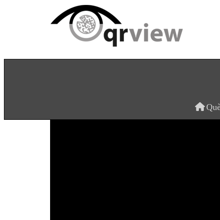
La Moixiganga de Sitg
Qu