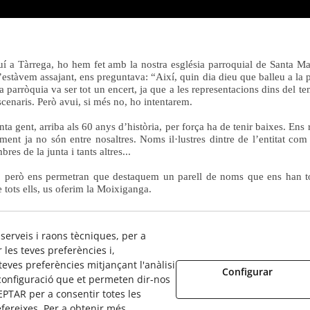
 a Tàrrega, ho hem fet amb la nostra església parroquial de Santa Mar
’estàvem assajant, ens preguntava: “Així, quin dia dieu que balleu a la
 la parròquia va ser tot un encert, ja que a les representacions dins del te
scenaris. Però avui, si més no, ho intentarem.
nta gent, arriba als 60 anys d’història, per força ha de tenir baixes. Ens
ment ja no són entre nosaltres. Noms il·lustres dintre de l’entitat com 
res de la junta i tants altres...
ó, però ens permetran que destaquem un parell de noms que ens han to
 tots ells, us oferim la Moixiganga.
 serveis i raons tècniques, per a
les teves preferències i,
eves preferències mitjançant l'anàlisi
Configurar
configuració que et permeten dir-nos
PTAR per a consentir totes les
fereixes. Per a obtenir més