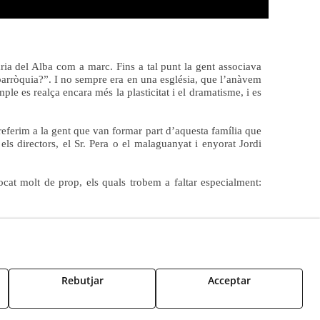
ia del Alba com a marc. Fins a tal punt la gent associava
 parròquia?”. I no sempre era en una església, que l’anàvem
mple es realça encara més la plasticitat i el dramatisme, i es
 referim a la gent que van formar part d’aquesta família que
els directors, el Sr. Pera o el malaguanyat i enyorat Jordi
cat molt de prop, els quals trobem a faltar especialment:
Rebutjar
Acceptar