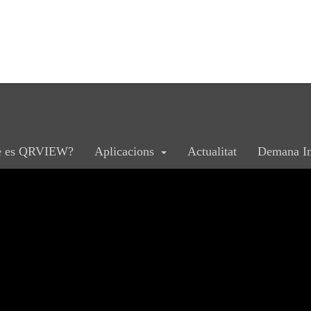
CA
ES
es
è es QRVIEW?
Aplicacions
Actualitat
Demana In