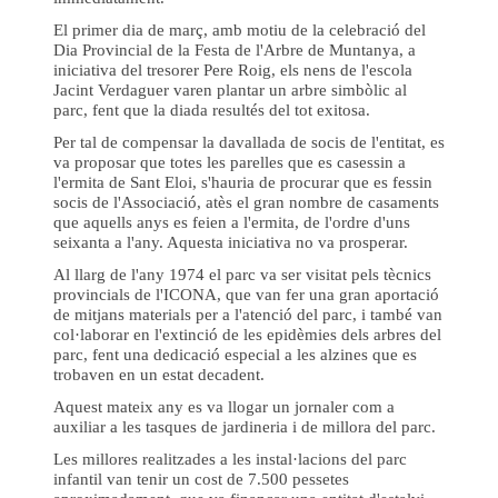
El primer dia de març, amb motiu de la celebració del
Dia Provincial de la Festa de l'Arbre de Muntanya, a
iniciativa del tresorer Pere Roig, els nens de l'escola
Jacint Verdaguer varen plantar un arbre simbòlic al
parc, fent que la diada resultés del tot exitosa.
Per tal de compensar la davallada de socis de l'entitat, es
va proposar que totes les parelles que es casessin a
l'ermita de Sant Eloi, s'hauria de procurar que es fessin
socis de l'Associació, atès el gran nombre de casaments
que aquells anys es feien a l'ermita, de l'ordre d'uns
seixanta a l'any. Aquesta iniciativa no va prosperar.
Al llarg de l'any 1974 el parc va ser visitat pels tècnics
provincials de l'ICONA, que van fer una gran aportació
de mitjans materials per a l'atenció del parc, i també van
col·laborar en l'extinció de les epidèmies dels arbres del
parc, fent una dedicació especial a les alzines que es
trobaven en un estat decadent.
Aquest mateix any es va llogar un jornaler com a
auxiliar a les tasques de jardineria i de millora del parc.
Les millores realitzades a les instal·lacions del parc
infantil van tenir un cost de 7.500 pessetes