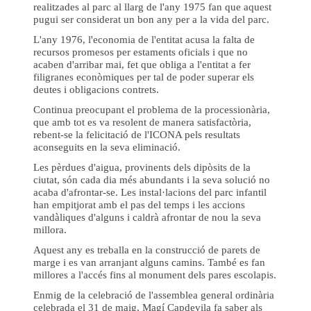
realitzades al parc al llarg de l'any 1975 fan que aquest
pugui ser considerat un bon any per a la vida del parc.
L'any 1976, l'economia de l'entitat acusa la falta de
recursos promesos per estaments oficials i que no
acaben d'arribar mai, fet que obliga a l'entitat a fer
filigranes econòmiques per tal de poder superar els
deutes i obligacions contrets.
Continua preocupant el problema de la processionària,
que amb tot es va resolent de manera satisfactòria,
rebent-se la felicitació de l'ICONA pels resultats
aconseguits en la seva eliminació.
Les pèrdues d'aigua, provinents dels dipòsits de la
ciutat, són cada dia més abundants i la seva solució no
acaba d'afrontar-se. Les instal·lacions del parc infantil
han empitjorat amb el pas del temps i les accions
vandàliques d'alguns i caldrà afrontar de nou la seva
millora.
Aquest any es treballa en la construcció de parets de
marge i es van arranjant alguns camins. També es fan
millores a l'accés fins al monument dels pares escolapis.
Enmig de la celebració de l'assemblea general ordinària
celebrada el 31 de maig, Magí Capdevila fa saber als