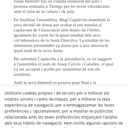
Josep Barrufet fou un ciutadà enamorat del parc i
persona estimada a Tàrrega per les seves vinculacions
amb el món de la cultura i de país.
En finalitzar l'assemblea, Magí Capdevila manifestà la
seva decisió de donar per acabat el seu mandat al
capdavant de l'Associació dels Amics de l'Arbre,
igualment ho varen fer la quasi totalitat dels seus
col·laboradors de la Junta Directiva. La totalitat de les
dimissions presentades va donar pas a una renovació
quasi total de la nova Junta.
Per substituir Capdevila a la presidència, es va suggerir
a l'assemblea el nom de Josep Cercós i Canelles, el qual
va ser acceptat i acollit per unanimitat de tots els
assistents.
Amb la seva dimissió es posava punt final a la
presidència exercida al llarg de 6 anys i escaig, essent
Utilitzem cookies pròpies i de tercers per a millorar els
una etapa difícil, servida amb treball i dedicació i amb
una gran estima pels arbres i plantes del parc.
nostres serveis i raons tècniques, per a millorar la teva
experiència de navegació, per a emmagatzemar les teves
Cal recordar que l'últim any del mandat del president
preferències i, opcionalment, per a mostrar-te publicitat
Capdevila, l'ermita de Sant Eloi va ser declarada pel
Ministeri d'Educació i Ciència monument artístic,
relacionada amb les teves preferències mitjançant l'anàlisi
d'interès local. Aquesta declaració va suposar el
dels teus hàbits de navegació. Hem inclòs algunes opcions de
reconeixement a la tasca feta anys enrere per a la