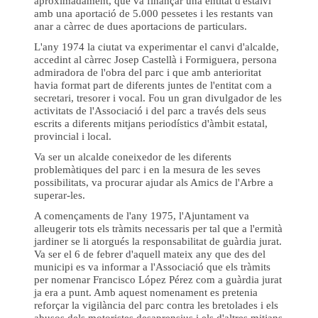
aproximadament, que va finançar una entitat d'estalvi
amb una aportació de 5.000 pessetes i les restants van
anar a càrrec de dues aportacions de particulars.
L'any 1974 la ciutat va experimentar el canvi d'alcalde,
accedint al càrrec Josep Castellà i Formiguera, persona
admiradora de l'obra del parc i que amb anterioritat
havia format part de diferents juntes de l'entitat com a
secretari, tresorer i vocal. Fou un gran divulgador de les
activitats de l'Associació i del parc a través dels seus
escrits a diferents mitjans periodístics d'àmbit estatal,
provincial i local.
Va ser un alcalde coneixedor de les diferents
problemàtiques del parc i en la mesura de les seves
possibilitats, va procurar ajudar als Amics de l'Arbre a
superar-les.
A començaments de l'any 1975, l'Ajuntament va
alleugerir tots els tràmits necessaris per tal que a l'ermità
jardiner se li atorgués la responsabilitat de guàrdia jurat.
Va ser el 6 de febrer d'aquell mateix any que des del
municipi es va informar a l'Associació que els tràmits
per nomenar Francisco López Pérez com a guàrdia jurat
ja era a punt. Amb aquest nomenament es pretenia
reforçar la vigilància del parc contra les bretolades i els
abusos dels motoristes desaprensius i els d'altres mitjans