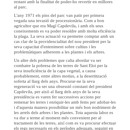
restant amb la finalitat de poder-ho revertir en millores
al parc.
L'any 1971 els pins del parc van patir per primera
vegada una invasió de processionària. Com a bon
agricultor que era Magí Capdevila, i amb els seus
coneixements es va poder resoldre amb molta eficiència
la plaga. La seva actuació va permetre comptar amb un
cas clar de la providencialitat del nou president per la
seva capacitat d'enteniment sobre cultius i les
problemàtiques adherents a les plantes i els arbres.
Un altre dels problemes que calia abordar va ser
combatre la pobresa de les terres de Sant Eloi per la
seva insuficiència de la capa vegetal, a causa
probablement, entre altres motius, a la desertització
soferta al llarg dels anys. Procurar-ne la seva
regeneració va ser una obsessió constant del president
Capdevila, per això al llarg dels anys de la seva
presidència es varen fer successives accions per
remenar les terres i enriquir-les amb fems per adobar-les
i d'aquesta manera possibilitar un més bon nodriment de
les arrels dels arbres i les plantes. Tota aquesta labor es
va dur a terme al moment més convenient per al
tractament de les terres, així com es va procurar efectuar
els regs necessaris en els períodes adequats, seguint en