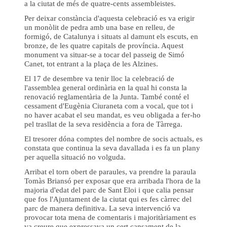
a la ciutat de més de quatre-cents assembleistes.
Per deixar constància d'aquesta celebració es va erigir
un monòlit de pedra amb una base en relleu, de
formigó, de Catalunya i situats al damunt els escuts, en
bronze, de les quatre capitals de província. Aquest
monument va situar-se a tocar del passeig de Simó
Canet, tot entrant a la plaça de les Alzines.
El 17 de desembre va tenir lloc la celebració de
l'assemblea general ordinària en la qual hi consta la
renovació reglamentària de la Junta. També conté el
cessament d'Eugènia Ciuraneta com a vocal, que tot i
no haver acabat el seu mandat, es veu obligada a fer-ho
pel trasllat de la seva residència a fora de Tàrrega.
El tresorer dóna comptes del nombre de socis actuals, es
constata que continua la seva davallada i es fa un plany
per aquella situació no volguda.
Arribat el torn obert de paraules, va prendre la paraula
Tomàs Briansó per exposar que era arribada l'hora de la
majoria d'edat del parc de Sant Eloi i que calia pensar
que fos l'Ajuntament de la ciutat qui es fes càrrec del
parc de manera definitiva. La seva intervenció va
provocar tota mena de comentaris i majoritàriament es
va creure que expressava un cert cansament de la