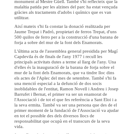
monument al Mestre Güell. També s'hi reflecteix que la
malaltia patida per les alzines del parc ha estat vençuda
gràcies als tractaments d'adobs i químics que es van
utilitzar.
Així mateix s'hi fa constar la donació realitzada per
Jaume Trepat i Padró, propietari de ferros Trepat, d'uns
500 quilos de ferro per a la construcció d'una barana de
forja a sobre del mur de la font dels Enamorats.
L'última acta de l'assemblea general presidida per Magí
Capdevila és de finals de l'any 1977 i recull les
principals activitats dutes a terme al llarg de l'any. Una
d'elles és la inauguració de la barana de forja sobre el
mur de la font dels Enamorats, que va tindre lloc dins
els actes de l'Aplec del mes de setembre. També s'hi fa
una menció especial a la defunció de dos socis
inoblidables de l'entitat, Ramon Novell i Andreu i Josep
Barrufet i Bernat, el primer va ser un enamorat de
l'Associació i de tot el que fes referència a Sant Eloi i a
la seva ermita. També va ser una persona que des de el
primer moment de la fundació de l'Associació va ajudar
en tot el possible des dels diversos llocs de
responsabilitat que ocupà en el transcurs de la seva
vida.