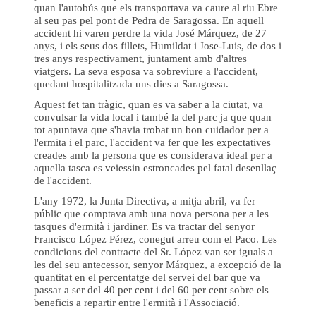
quan l'autobús que els transportava va caure al riu Ebre
al seu pas pel pont de Pedra de Saragossa. En aquell
accident hi varen perdre la vida José Márquez, de 27
anys, i els seus dos fillets, Humildat i Jose-Luis, de dos i
tres anys respectivament, juntament amb d'altres
viatgers. La seva esposa va sobreviure a l'accident,
quedant hospitalitzada uns dies a Saragossa.
Aquest fet tan tràgic, quan es va saber a la ciutat, va
convulsar la vida local i també la del parc ja que quan
tot apuntava que s'havia trobat un bon cuidador per a
l'ermita i el parc, l'accident va fer que les expectatives
creades amb la persona que es considerava ideal per a
aquella tasca es veiessin estroncades pel fatal desenllaç
de l'accident.
L'any 1972, la Junta Directiva, a mitja abril, va fer
públic que comptava amb una nova persona per a les
tasques d'ermità i jardiner. Es va tractar del senyor
Francisco López Pérez, conegut arreu com el Paco. Les
condicions del contracte del Sr. López van ser iguals a
les del seu antecessor, senyor Márquez, a excepció de la
quantitat en el percentatge del servei del bar que va
passar a ser del 40 per cent i del 60 per cent sobre els
beneficis a repartir entre l'ermità i l'Associació.