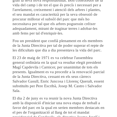
gran la seva nova responsabilitat. Bon coneixedor de la
vida del camp i de tot el que és precís i necessari per a
l'arrelament, creixement i atenció dels arbres i plantes,
el seu mandat es caracteritzà per la seva obsessió de
procurar millorar el subsòl del parc que més ho
necessitava per tal que els arbres poguessin créixer
adequadament, mirant de traginar terres i adobar-les
amb fems per tal d'enriquir-les.
Fou un president que confià plenament en els membres
de la Junta Directiva per tal de poder superar el repte de
les dificultats que dia a dia presentava la vida del parc.
El 23 de maig de 1971 es va celebrar l'assemblea
general ordinària en la qual va resultar elegit president
Magí Capdevila i Carnicer, per unanimitat de tots els
presents. Igualment es va procedir a la renovació parcial
de la Junta Directiva, cessant en els seus càrrecs
Salvador Gasull, Enric Juncosa i Llorenç Queralt, essent
substituïts per Pere Escribà, Josep M. Castro i Salvador
Sala.
El dia 2 de juny es va reunir la nova Junta Directiva
amb la disposició d'iniciar una nova etapa de treball a
favor del parc en la qual en serien membres destacats en
el pes de l'organització al llarg de tot el mandat
presidencial de Capdevila, els directius Jaume Anglí i