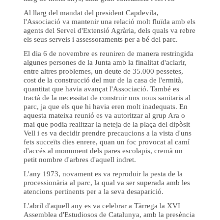
Al llarg del mandat del president Capdevila,
l'Associació va mantenir una relació molt fluïda amb els
agents del Servei d'Extensió Agrària, dels quals va rebre
els seus serveis i assessoraments per a bé del parc.
El dia 6 de novembre es reuniren de manera restringida
algunes persones de la Junta amb la finalitat d'aclarir,
entre altres problemes, un deute de 35.000 pessetes,
cost de la construcció del mur de la casa de l'ermità,
quantitat que havia avançat l'Associació. També es
tractà de la necessitat de construir uns nous sanitaris al
parc, ja que els que hi havia eren molt inadequats. En
aquesta mateixa reunió es va autoritzar al grup Ara o
mai que podia realitzar la neteja de la plaça del dipòsit
Vell i es va decidir prendre precaucions a la vista d'uns
fets succeïts dies enrere, quan un foc provocat al camí
d'accés al monument dels pares escolapis, cremà un
petit nombre d'arbres d'aquell indret.
L'any 1973, novament es va reproduir la pesta de la
processionària al parc, la qual va ser superada amb les
atencions pertinents per a la seva desaparició.
L'abril d'aquell any es va celebrar a Tàrrega la XVI
Assemblea d'Estudiosos de Catalunya, amb la presència