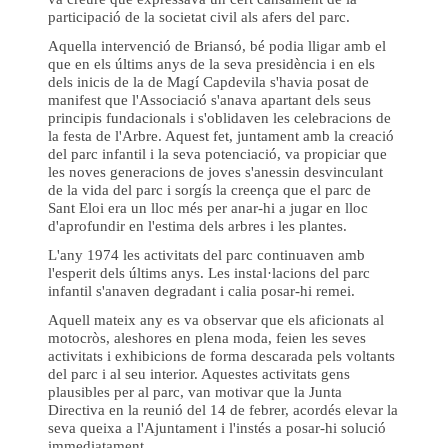
participació de la societat civil als afers del parc.
Aquella intervenció de Briansó, bé podia lligar amb el
que en els últims anys de la seva presidència i en els
dels inicis de la de Magí Capdevila s'havia posat de
manifest que l'Associació s'anava apartant dels seus
principis fundacionals i s'oblidaven les celebracions de
la festa de l'Arbre. Aquest fet, juntament amb la creació
del parc infantil i la seva potenciació, va propiciar que
les noves generacions de joves s'anessin desvinculant
de la vida del parc i sorgís la creença que el parc de
Sant Eloi era un lloc més per anar-hi a jugar en lloc
d'aprofundir en l'estima dels arbres i les plantes.
L'any 1974 les activitats del parc continuaven amb
l'esperit dels últims anys. Les instal·lacions del parc
infantil s'anaven degradant i calia posar-hi remei.
Aquell mateix any es va observar que els aficionats al
motocròs, aleshores en plena moda, feien les seves
activitats i exhibicions de forma descarada pels voltants
del parc i al seu interior. Aquestes activitats gens
plausibles per al parc, van motivar que la Junta
Directiva en la reunió del 14 de febrer, acordés elevar la
seva queixa a l'Ajuntament i l'instés a posar-hi solució
immediatament.