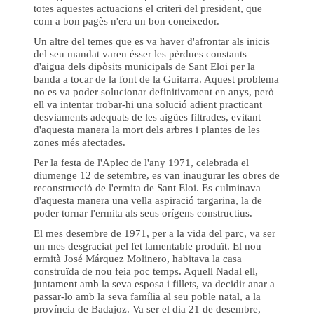
totes aquestes actuacions el criteri del president, que
com a bon pagès n'era un bon coneixedor.
Un altre del temes que es va haver d'afrontar als inicis
del seu mandat varen ésser les pèrdues constants
d'aigua dels dipòsits municipals de Sant Eloi per la
banda a tocar de la font de la Guitarra. Aquest problema
no es va poder solucionar definitivament en anys, però
ell va intentar trobar-hi una solució adient practicant
desviaments adequats de les aigües filtrades, evitant
d'aquesta manera la mort dels arbres i plantes de les
zones més afectades.
Per la festa de l'Aplec de l'any 1971, celebrada el
diumenge 12 de setembre, es van inaugurar les obres de
reconstrucció de l'ermita de Sant Eloi. Es culminava
d'aquesta manera una vella aspiració targarina, la de
poder tornar l'ermita als seus orígens constructius.
El mes desembre de 1971, per a la vida del parc, va ser
un mes desgraciat pel fet lamentable produït. El nou
ermità José Márquez Molinero, habitava la casa
construïda de nou feia poc temps. Aquell Nadal ell,
juntament amb la seva esposa i fillets, va decidir anar a
passar-lo amb la seva família al seu poble natal, a la
província de Badajoz. Va ser el dia 21 de desembre,