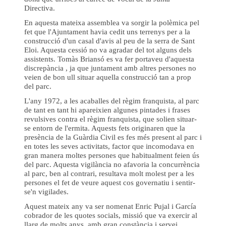
Directiva.
En aquesta mateixa assemblea va sorgir la polèmica pel
fet que l'Ajuntament havia cedit uns terrenys per a la
construcció d'un casal d'avis al peu de la serra de Sant
Eloi. Aquesta cessió no va agradar del tot alguns dels
assistents. Tomàs Briansó es va fer portaveu d'aquesta
discrepància , ja que juntament amb altres persones no
veien de bon ull situar aquella construcció tan a prop
del parc.
L'any 1972, a les acaballes del règim franquista, al parc
de tant en tant hi apareixien algunes pintades i frases
revulsives contra el règim franquista, que solien situar-
se entorn de l'ermita. Aquests fets originaren que la
presència de la Guàrdia Civil es fes més present al parc i
en totes les seves activitats, factor que incomodava en
gran manera moltes persones que habitualment feien ús
del parc. Aquesta vigilància no afavoria la concurrència
al parc, ben al contrari, resultava molt molest per a les
persones el fet de veure aquest cos governatiu i sentir-
se'n vigilades.
Aquest mateix any va ser nomenat Enric Pujal i García
cobrador de les quotes socials, missió que va exercir al
llarg de molts anys, amb gran constància i servei.