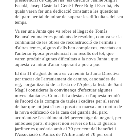
Escolà, Josep Castellà i Gené i Pere Roig i Escribà, els
quals varen fer una dedicació constant a les qüestions
del parc per tal de mirar de superar les dificultats del seu
temps.
Va ser una Junta que va rebre el llegat de Tomàs
Briansó en matèries pendents de resoldre, com va ser la
continuïtat de les obres de reconstrucció de l'ermita i
d'altres temes, alguns d'ells ben complexos, encetats en
l'anterior època presidencial i no resolts del tot, que
varen produir algunes dificultats a la nova Junta i que
aquesta va mirar d'anar superant a poc a poc.
El dia 11 d'agost de nou es va reunir la Junta Directiva
per tractar de l'arranjament de camins, canonades de
reg, l'organització de la festa de l'Aplec, la festa de Sant
Magí i considerar la convinença d'efectuar algunes
noves plantades. Com a fet a destacar d'aquesta reunió
és l'acord de la compra de taules i cadires per al servei
de bar que tot just s'havia posat en marxa amb motiu de
la nova edificació de la casa del guarda del parc,
acordant-se l'establiment del percentatge de negoci, per
ambdues parts, d'aquest nou servei de bar. El guarda
jardiner es quedaria amb el 30 per cent del benefici i
l'Associació d'Amics de l'Arbre amb el 70 per cent