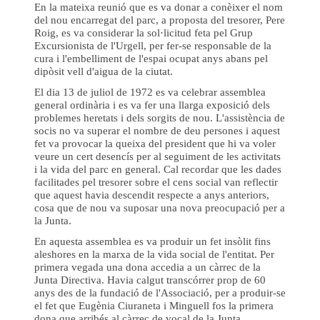
En la mateixa reunió que es va donar a conèixer el nom
del nou encarregat del parc, a proposta del tresorer, Pere
Roig, es va considerar la sol·licitud feta pel Grup
Excursionista de l'Urgell, per fer-se responsable de la
cura i l'embelliment de l'espai ocupat anys abans pel
dipòsit vell d'aigua de la ciutat.
El dia 13 de juliol de 1972 es va celebrar assemblea
general ordinària i es va fer una llarga exposició dels
problemes heretats i dels sorgits de nou. L'assistència de
socis no va superar el nombre de deu persones i aquest
fet va provocar la queixa del president que hi va voler
veure un cert desencís per al seguiment de les activitats
i la vida del parc en general. Cal recordar que les dades
facilitades pel tresorer sobre el cens social van reflectir
que aquest havia descendit respecte a anys anteriors,
cosa que de nou va suposar una nova preocupació per a
la Junta.
En aquesta assemblea es va produir un fet insòlit fins
aleshores en la marxa de la vida social de l'entitat. Per
primera vegada una dona accedia a un càrrec de la
Junta Directiva. Havia calgut transcórrer prop de 60
anys des de la fundació de l'Associació, per a produir-se
el fet que Eugènia Ciuraneta i Minguell fos la primera
dona que arribés al càrrec de vocal de la Junta