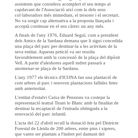
assistents que considera acomplert el seu temps al
capdavant de l'Associació així com la dels seus
col·laboradors més immediats, el tresorer i el secretari.
No va sorgir cap alternativa a la proposta llançada i
acceptà continuar en el seu càrrec un any més.
A finals de l'any 1976, Eduard Seguí, com a president
dels Amics de la Sardana demana que li sigui concedida
una plaça del parc per destinar-la a les activitats de la
seva entitat. Aquesta petició va ser resolta
favorablement amb la concessió de la plaça del dipòsit
Vell. A partir d'aleshores aquell indret passarà a
anomenar-se plaça de la Sardana.
L'any 1977 els tècnics d'ICONA fan una plantació de
cent arbres al parc i renoven plantacions fallides fetes
amb anterioritat.
L'entitat d'estalvi Caixa de Pensions va costejar la
representació teatral Tirant lo Blanc amb la finalitat de
destinar la recaptació de l'entrada obtinguda a la
renovació del parc infantil.
L'acta del 22 d'abril recull la donació feta pel Districte
Forestal de Lleida de 200 arbres, entre pins i xiprers,
que varen ser plantats a l'indret pel damunt del