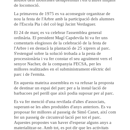
de locomoció.
La primavera de 1975 es va aconseguir organitzar de
nou la festa de l'Arbre amb la participació dels alumnes
de l'Escola Pia i del col·legi Jacint Verdaguer.
El 24 de març es va celebrar l'assemblea general
ordinària. El president Magí Capdevila hi va fer uns
comentaris elogiosos de la celebració de la festa de
l'Arbre i en destacà la plantació de 25 xiprers al parc.
S'estengué sobre la solució trobada a la pesta de
processionària i va fer constar el seu agraïment vers el
senyor Nacher, de la companyia FECSA, per les
millores realitzades en el subministrament elèctric del
parc i de l'ermita.
En aquesta mateixa assemblea es va refusar la proposta
de destinar un espai del parc per a la instal·lació de
barbacoes pel perill que això podia suposar per al parc.
Es va fer menció d'una revifada d'altes d'associats,
superant-se les altes produïdes d'anys anteriors. Es va
proposar fer millores al passeig de Simó Canet, així com
fer un passeig de circumval·lació per tot el parc.
Aquestes propostes van haver d'esperar alguns anys a
materialitzar-se. Amb tot, es pot dir que les activitats