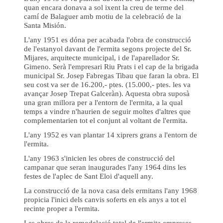
quan encara donava a sol ixent la creu de terme del
camí de Balaguer amb motiu de la celebració de la
Santa Misión.
L'any 1951 es dóna per acabada l'obra de construcció
de l'estanyol davant de l'ermita segons projecte del Sr.
Mijares, arquitecte municipal, i de l'aparellador Sr.
Gimeno. Serà l'empresari Riu Prats i el cap de la brigada
municipal Sr. Josep Fabregas Tibau que faran la obra. El
seu cost va ser de 16.200,- ptes. (15.000,- ptes. les va
avançar Josep Trepat Galceràn). Aquesta obra suposà
una gran millora per a l'entorn de l'ermita, a la qual
temps a vindre n'haurien de seguir moltes d'altres que
complementarien tot el conjunt al voltant de l'ermita.
L'any 1952 es van plantar 14 xiprers grans a l'entorn de
l'ermita.
L'any 1963 s'inicien les obres de construcció del
campanar que seran inaugurades l'any 1964 dins les
festes de l'aplec de Sant Eloi d'aquell any.
La construcció de la nova casa dels ermitans l'any 1968
propicia l'inici dels canvis soferts en els anys a tot el
recinte proper a l'ermita.
Les obres de la remodelació total de l'ermita empreses