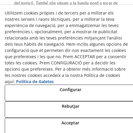
del torricó. També són situats a la banda nord a tocar de
l'ermita dos antics cossis de bugada.
Utilitzem cookies pròpies i de tercers per a millorar els
A principis del segle XXI es van arranjar els accessos a
nostres serveis i raons tècniques, per a millorar la teva
les mirandes de llevant i a la de migdia atès l'estat de
experiència de navegació, per a emmagatzemar les teves
degradació que patien.
preferències i, opcionalment, per a mostrar-te publicitat
Foto: Josep M. Martí
relacionada amb les teves preferències mitjançant l'anàlisi
dels teus hàbits de navegació. Hem inclòs algunes opcions de
Més informació a:
www.amicsarbre.cat
configuració que et permeten dir-nos exactament les cookies
que prefereixes i les que no. Prem ACCEPTAR per a consentir
totes les cookies. Prem CONFIGURACIÓ per a decidir les
opcions que prefereixes. Per a obtenir més informació sobre
les nostres cookies accedeix a la nostra Política de cookies
aquí:
Política de Galetes
Configurar
© 08/2026 QR View - Tots els drets reservats.
Política de Privacitat
Rebutjar
Política de Cookies
Acceptar