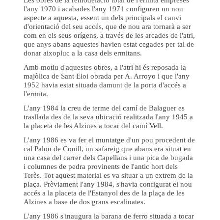
l'any 1970 i acabades l'any 1971 configuren un nou
aspecte a aquesta, essent un dels principals el canvi
d'orientació del seu accés, que de nou ara tornarà a ser
com en els seus orígens, a través de les arcades de l'atri,
que anys abans aquestes havien estat cegades per tal de
donar aixopluc a la casa dels ermitans.
Amb motiu d'aquestes obres, a l'atri hi és reposada la
majòlica de Sant Eloi obrada per A. Arroyo i que l'any
1952 havia estat situada damunt de la porta d'accés a
l'ermita.
L'any 1984 la creu de terme del camí de Balaguer es
trasllada des de la seva ubicació realitzada l'any 1945 a
la placeta de les Alzines a tocar del camí Vell.
L'any 1986 es va fer el muntatge d'un pou procedent de
cal Palou de Conill, un safareig que abans era situat en
una casa del carrer dels Capellans i una pica de bugada
i columnes de pedra provinents de l'antic hort dels
Terès. Tot aquest material es va situar a un extrem de la
plaça. Prèviament l'any 1984, s'havia configurat el nou
accés a la placeta de l'Estanyol des de la plaça de les
Alzines a base de dos grans escalinates.
L'any 1986 s'inaugura la barana de ferro situada a tocar