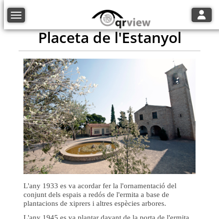
Toggle
Toggle navigation
Placeta de l'Estanyol
L'any 1933 es va acordar fer la l'ornamentació del
conjunt dels espais a redós de l'ermita a base de
plantacions de xiprers i altres espècies arbores.
L'any 1945 es va plantar davant de la porta de l'ermita,