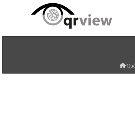
V.004
Qu