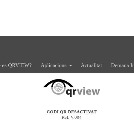
CA
ES
è es QRVIEW?
Aplicacions
Actualitat
Demana In
CODI QR DESACTIVAT
Ref. V.004