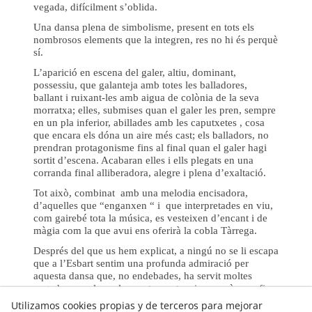
vegada, difícilment s’oblida.
Una dansa plena de simbolisme, present en tots els
nombrosos elements que la integren, res no hi és perquè
sí.
L’aparició en escena del galer, altiu, dominant,
possessiu, que galanteja amb totes les balladores,
ballant i ruixant-les amb aigua de colònia de la seva
morratxa; elles, submises quan el galer les pren, sempre
en un pla inferior, abillades amb les caputxetes , cosa
que encara els dóna un aire més cast; els balladors, no
prendran protagonisme fins al final quan el galer hagi
sortit d’escena. Acabaran elles i ells plegats en una
corranda final alliberadora, alegre i plena d’exaltació.
Tot això, combinat amb una melodia encisadora,
d’aquelles que “enganxen “ i que interpretades en viu,
com gairebé tota la música, es vesteixen d’encant i de
màgia com la que avui ens oferirà la cobla Tàrrega.
Després del que us hem explicat, a ningú no se li escapa
que a l’Esbart sentim una profunda admiració per
aquesta dansa que, no endebades, ha servit moltes
vegades per cloure les nostres actuacions però que, fins
i tot quan no ha estat així, com el dia d’avui, continua
Utilizamos cookies propias y de terceros para mejorar