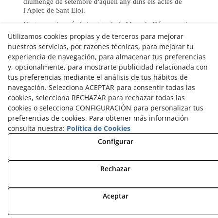
diumenge de setembre d'aquell any dins els actes de
l'Aplec de Sant Eloi.
Un temps després la imatge de la Mare de Déu va patir
desperfectes a causa d'una bretolada feta a cops de
Utilizamos cookies propias y de terceros para mejorar
pedra. Les parts malmeses van ser refetes i es va
nuestros servicios, por razones técnicas, para mejorar tu
salvaguardar la fornícula amb un vidre protector.
experiencia de navegación, para almacenar tus preferencias
Aquesta millora va ser sufragada per una ciutadana
y, opcionalmente, para mostrarte publicidad relacionada con
anònima de Tàrrega.
tus preferencias mediante el análisis de tus hábitos de
Més informació a:
www.amicsarbre.cat
navegación. Selecciona ACEPTAR para consentir todas las
cookies, selecciona RECHAZAR para rechazar todas las
cookies o selecciona CONFIGURACIÓN para personalizar tus
preferencias de cookies. Para obtener más información
consulta nuestra:
Política de Cookies
Configurar
© 08/2026 QR View - Todos los derechos reservados.
Política de Privacitat
Rechazar
Política de Cookies
Aceptar