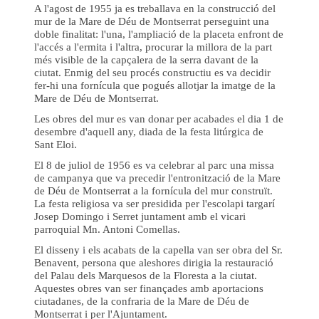
A l'agost de 1955 ja es treballava en la construcció del
mur de la Mare de Déu de Montserrat perseguint una
doble finalitat: l'una, l'ampliació de la placeta enfront de
l'accés a l'ermita i l'altra, procurar la millora de la part
més visible de la capçalera de la serra davant de la
ciutat. Enmig del seu procés constructiu es va decidir
fer-hi una fornícula que pogués allotjar la imatge de la
Mare de Déu de Montserrat.
Les obres del mur es van donar per acabades el dia 1 de
desembre d'aquell any, diada de la festa litúrgica de
Sant Eloi.
El 8 de juliol de 1956 es va celebrar al parc una missa
de campanya que va precedir l'entronització de la Mare
de Déu de Montserrat a la fornícula del mur construït.
La festa religiosa va ser presidida per l'escolapi targarí
Josep Domingo i Serret juntament amb el vicari
parroquial Mn. Antoni Comellas.
El disseny i els acabats de la capella van ser obra del Sr.
Benavent, persona que aleshores dirigia la restauració
del Palau dels Marquesos de la Floresta a la ciutat.
Aquestes obres van ser finançades amb aportacions
ciutadanes, de la confraria de la Mare de Déu de
Montserrat i per l'Ajuntament.