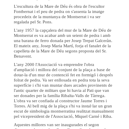
L'escultura de la Mare de Déu és obra de l'escultor
Fontbernat i el peu de pedra on s'assenta la imatge
procedeix de la muntanya de Montserrat i va ser
regalada pel Sr. Pons.
L'any 1957 la capçalera del mur de la Mare de Déu de
Montserrat es va acabar amb un seient de pedra i amb
una barana de ferro donada per Josep Trepat Galceràn.
El mateix any, Josep Maria Martí, forja el fanalet de la
capelleta de la Mare de Déu segons proposta del Sr.
Benavent.
L'any 2000 l'Associació va emprendre l'obra
d'ampliació i millora del conjunt de la plaça a base de
dotar-la d'un mur de contenció fet en formigó i després
folrat de pedra. Va ser enllosada en pedra tota la seva
superfície i s'hi van muntar dues arcades provinents de
l'antic quarter de militars que hi havia al Pati que van
ser donades per la família Ribalta-Valls de Tàrrega.
L'obra va ser confiada al constructor Jaume Torres i
Torres. Al bell mig de la plaça s'hi va instal·lar un gran
escut de simbologia montserratina realitzat manualment
pel vicepresident de l'Associació, Miquel Carné i Riba.
Aquestes millores van ser inaugurades el segon