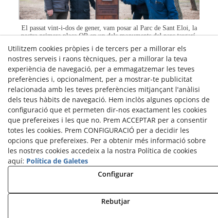
El passat vint-i-dos de gener, vam posar al Parc de Sant Eloi, la
nostra primera placa QR en un dels monuments del parc targarí.
Fou el punt de partida del nostre projecte. QR View va escollir,
Utilitzem cookies pròpies i de tercers per a millorar els
fru...
nostres serveis i raons tècniques, per a millorar la teva
experiència de navegació, per a emmagatzemar les teves
Llegir Més...
preferències i, opcionalment, per a mostrar-te publicitat
relacionada amb les teves preferències mitjançant l'anàlisi
dels teus hàbits de navegació. Hem inclòs algunes opcions de
configuració que et permeten dir-nos exactament les cookies
Mostrant del 1 al 8 de 8
que prefereixes i les que no. Prem ACCEPTAR per a consentir
totes les cookies. Prem CONFIGURACIÓ per a decidir les
opcions que prefereixes. Per a obtenir més informació sobre
les nostres cookies accedeix a la nostra Política de cookies
aquí:
Política de Galetes
Configurar
© 08/2026 QR View - Tots els drets reservats.
Política de Privacitat
Rebutjar
Política de Cookies