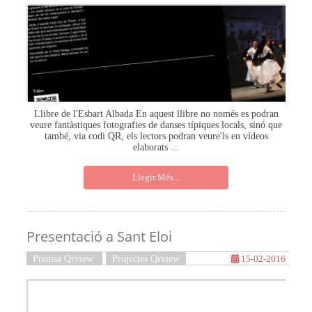
Llibre de l'Esbart Albada En aquest llibre no només es podran
veure fantàstiques fotografies de danses típiques locals, sinó que
també, via codi QR, els lectors podran veure'ls en vídeos
elaborats ...
Llegir Més...
Presentació a Sant Eloi
Premsa Qrview
Projectes Qrview
15-02-2016