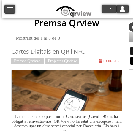
Toggle
Toggle navigation
Premsa Qrview
Mostrant del 1 al 8 de 8
Cartes Digitals en QR i NFC
Premsa Qrview
Projectes Qrview
19-06-2020
La actual situació posterior al Coronavirus (Covid-19) ens ha
obligat a reinventar-nos. QR View no ha estat una excepció i hem
desenvolupat un altre servei especial per l'hosteleria. Els bars i
res...